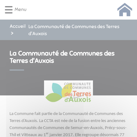
Lien
Lien
Lien
Lien
Panneau de gestion des cookies
Menu
d'accès
d'accès
d'accès
d'accès
rapide
rapide
rapide
rapide
au
au
à
au
Accueil
La Communauté de Communes des Terres
menu
contenu
la
pied
d'Auxois
principal
recherche
de
page
La Communauté de Communes des
Terres d'Auxois
La Commune fait partie de la Communauté de Communes des
Terres d’Auxois. La CCTA est née de la fusion entre les anciennes
Communautés de Communes de Semur-en-Auxois, Précy-sous-
er
Thil et Vitteaux au 1
janvier 2017. Elle regroupe désormais 77