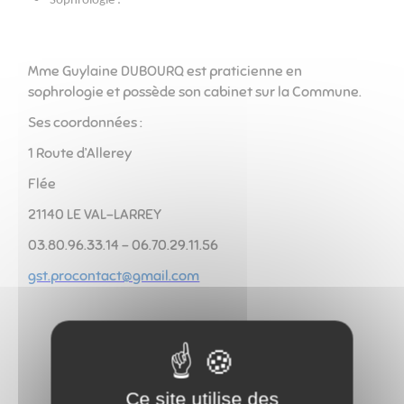
Sophrologie :
Mme Guylaine DUBOURQ est praticienne en
sophrologie et possède son cabinet sur la Commune.
Ses coordonnées :
1 Route d’Allerey
Flée
21140 LE VAL-LARREY
03.80.96.33.14 – 06.70.29.11.56
gst.procontact@gmail.com
Ce site utilise des