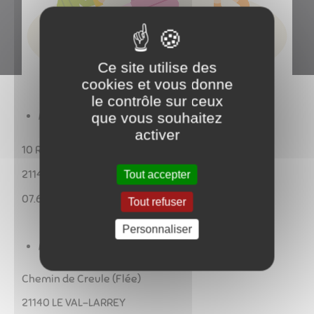
Ce site utilise des
cookies et vous donne
le contrôle sur ceux
Mme LARBOUILLAT Stéphanie
que vous souhaitez
activer
10 Rue Borde (Lucenay)
21140 LE VAL-LARREY
Tout accepter
07.68.51.88.31 /
phanie.venus@hotmail.fr
Tout refuser
Personnaliser
Mme KELATI Anne-Sophie
Chemin de Creule (Flée)
21140 LE VAL-LARREY